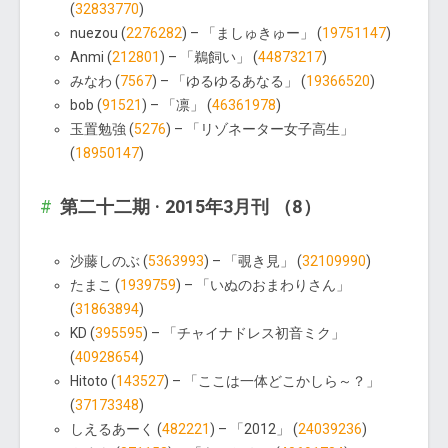
(
32833770
)
nuezou (
2276282
) – 「ましゅきゅー」 (
19751147
)
Anmi (
212801
) – 「鵜飼い」 (
44873217
)
みなわ (
7567
) – 「ゆるゆるあなる」 (
19366520
)
bob (
91521
) – 「凛」 (
46361978
)
玉置勉強 (
5276
) – 「リゾネーター女子高生」
(
18950147
)
第二十二期 · 2015年3月刊 （8）
沙藤しのぶ (
5363993
) – 「覗き見」 (
32109990
)
たまこ (
1939759
) – 「いぬのおまわりさん」
(
31863894
)
KD (
395595
) – 「チャイナドレス初音ミク」
(
40928654
)
Hitoto (
143527
) – 「ここは一体どこかしら～？」
(
37173348
)
しえるあーく (
482221
) – 「2012」 (
24039236
)