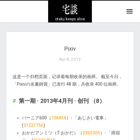
otaku keeps alive
Pixiv
Apr 8, 2013
这是一个归档页面，记录着每期收录的画师。 截至今日，
「Pixivの名畫師賞」已发行 48 期，共收录 400 位画师。
第一期 · 2013年4月刊 · 创刊 （8）
バーニア600（
106414
）- 「あじさい電車」
(
31321756
)
おかだアンミツ（T-おかだ）（
2365205
）- 「雨宿