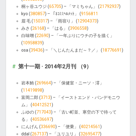
桐ヶ谷ユウジ (
65705
) – 「マミちゃん」 (
21792937
)
kyo (
380857
) – 「ﾈｺﾐﾐﾍﾙﾒｯﾄ」 (
9156811
眉 毛 (
150317
) – 「雨宿り」 (
12904373
)
みさ (
26168
) – 「はる」 (
3906558
)
白味噌 (
22690
) – 「一年ぶりにウチの子を描く」
(
10958839
)
osa (
39436
) – 「＼じんたんまだ～？／」 (
18776691
)
第十一期 · 2014年2月刊 （9）
岩本鮪 (
269664
) – 「保健室・ニーソ・澪」
(
11419898
)
富岡二郎 (
3713
) – 「イーストエンド・パンデモニウ
ム」 (
40412521
)
ふゆの (
717043
) – 「古い町並、寒空の下で待って
る」 (
40536697
)
にんげん (
336690
) – 「便乗」 (
40214561
)
ddal (
267137
) – 「ユリユリ」 (
32695477
)