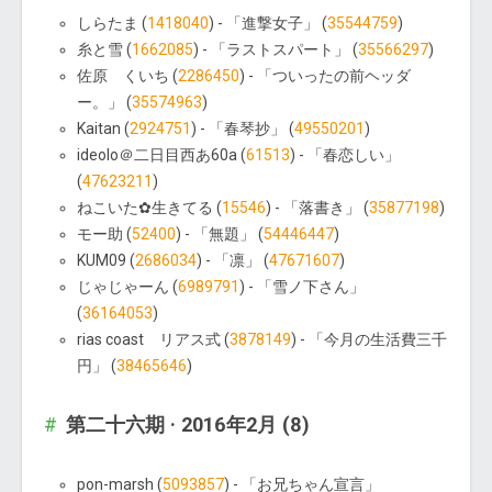
しらたま (
1418040
) - 「進撃女子」 (
35544759
)
糸と雪 (
1662085
) - 「ラストスパート」 (
35566297
)
佐原 くいち (
2286450
) - 「ついったの前ヘッダ
ー。」 (
35574963
)
Kaitan (
2924751
) - 「春琴抄」 (
49550201
)
ideolo＠二日目西あ60a (
61513
) - 「春恋しい」
(
47623211
)
ねこいた✿生きてる (
15546
) - 「落書き」 (
35877198
)
モー助 (
52400
) - 「無題」 (
54446447
)
KUM09 (
2686034
) - 「凛」 (
47671607
)
じゃじゃーん (
6989791
) - 「雪ノ下さん」
(
36164053
)
rias coast リアス式 (
3878149
) - 「今月の生活費三千
円」 (
38465646
)
第二十六期 · 2016年2月 (8)
pon-marsh (
5093857
) - 「お兄ちゃん宣言」