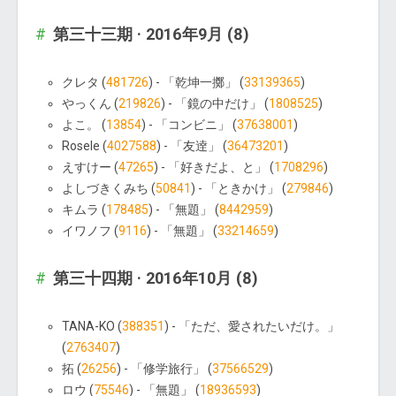
第三十三期 · 2016年9月 (8)
クレタ (
481726
) - 「乾坤一擲」 (
33139365
)
やっくん (
219826
) - 「鏡の中だけ」 (
1808525
)
よこ。 (
13854
) - 「コンビニ」 (
37638001
)
Rosele (
4027588
) - 「友逹」 (
36473201
)
えすけー (
47265
) - 「好きだよ、と」 (
1708296
)
よしづきくみち (
50841
) - 「ときかけ」 (
279846
)
キムラ (
178485
) - 「無題」 (
8442959
)
イワノフ (
9116
) - 「無題」 (
33214659
)
第三十四期 · 2016年10月 (8)
TANA-KO (
388351
) - 「ただ、愛されたいだけ。」
(
2763407
)
拓 (
26256
) - 「修学旅行」 (
37566529
)
ロウ (
75546
) - 「無題」 (
18936593
)