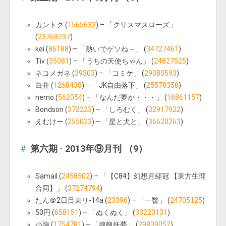
カントク (
1565632
) – 「クリスマスローズ」
(
23768237
)
kei (
86188
) – 「熱いでゲソね～」 (
34727461
)
Tiv (
35081
) – 「うちの天使ちゃん」 (
24827525
)
ネコメガネ (
39303
) – 「コミケ」 (
29080593
)
白井 (
1268438
) – 「JK自由落下」 (
25578358
)
nemo (
562054
) – 「なんだ夢か・・・」 (
16861157
)
Bondson (
372223
) – 「しろむく」 (
32917922
)
えむけー (
255023
) – 「星と犬と」 (
36620263
)
第六期 · 2013年⑨月刊 （9）
Samail (
2458502
) – 「【C84】幻想月経冠 【東方生理
合同】」 (
37274794
)
たん＠2日目東リ-14a (
23396
) – 「一瞥」 (
24705125
)
50円 (
658151
) – 「ぬくぬく」 (
33220131
)
小強 (
1754781
) – 「魂魄妖夢」 (
29839052
)