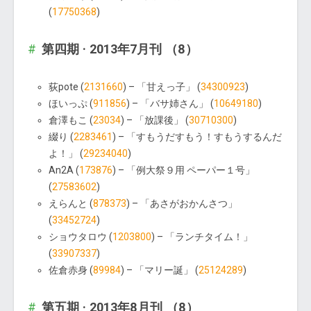
(
17750368
)
第四期 · 2013年7月刊 （8）
荻pote (
2131660
) – 「甘えっ子」 (
34300923
)
ほいっぷ (
911856
) – 「バサ姉さん」 (
10649180
)
倉澤もこ (
23034
) – 「放課後」 (
30710300
)
綴り (
2283461
) – 「すもうだすもう！すもうするんだ
よ！」 (
29234040
)
An2A (
173876
) – 「例大祭９用 ペーパー１号」
(
27583602
)
えらんと (
878373
) – 「あさがおかんさつ」
(
33452724
)
ショウタロウ (
1203800
) – 「ランチタイム！」
(
33907337
)
佐倉赤身 (
89984
) – 「マリー誕」 (
25124289
)
第五期 · 2013年8月刊 （8）