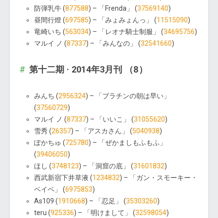
防弾乳牛 (
877588
) – 「Frenda」 (
37569140
)
昼間行燈 (
697585
) – 「みょみょんっ」 (
11515090
)
竜崎いち (
563034
) – 「レオナ騎士制服」 (
34695756
)
マルイ ノ (
87337
) – 「みんなの」 (
32541660
)
第十二期 · 2014年3月刊 （8）
みんち (
2956324
) – 「ブラチンの朝は早い」
(
37560729
)
マルイ ノ (
87337
) – 「いいこ」 (
31055620
)
雪秀 (
26357
) – 「アスカさん」 (
5040938
)
ぽかちゅ (
725780
) – 「ぜかましもふもふ」
(
39406050
)
ほし (
3748123
) – 「洞窟の底」 (
31601832
)
西武新宿下井草液 (
1234832
) – 「ガン・スモーキー・
ベイベ」 (
6975853
)
As109 (
1910668
) – 「忍足」 (
35303260
)
teru (
925336
) – 「明けまして」 (
32598054
)