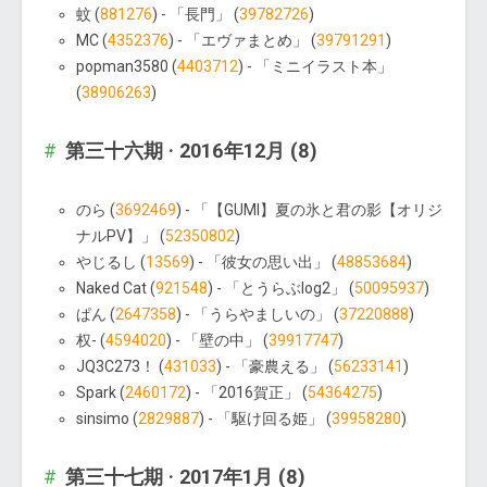
蚊 (
881276
) - 「長門」 (
39782726
)
MC (
4352376
) - 「エヴァまとめ」 (
39791291
)
popman3580 (
4403712
) - 「ミニイラスト本」
(
38906263
)
第三十六期 · 2016年12月 (8)
のら (
3692469
) - 「【GUMI】夏の氷と君の影【オリジ
ナルPV】」 (
52350802
)
やじるし (
13569
) - 「彼女の思い出」 (
48853684
)
Naked Cat (
921548
) - 「とうらぶlog2」 (
50095937
)
ぱん (
2647358
) - 「うらやましいの」 (
37220888
)
权- (
4594020
) - 「壁の中」 (
39917747
)
JQ3C273！ (
431033
) - 「豪農える」 (
56233141
)
Spark (
2460172
) - 「2016賀正」 (
54364275
)
sinsimo (
2829887
) - 「駆け回る姫」 (
39958280
)
第三十七期 · 2017年1月 (8)