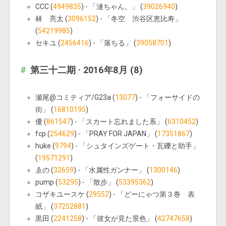
CCC (
4949835
) - 「漣ちゃん。」 (
39026940
)
林 亮太 (
3096152
) - 「冬空 渋谷区恵比寿」
(
54219985
)
セキユ (
2456416
) - 「落ちる」 (
39058701
)
第三十二期 · 2016年8月 (8)
瀬尾@コミティア/G23a (
13077
) - 「フォーサイドの
街」 (
16810195
)
優 (
861547
) - 「スカート忘れました系」 (
6310452
)
fcp (
254629
) - 「PRAY FOR JAPAN」 (
17351867
)
huke (
9794
) - 「シュタインズゲート・瓦礫と助手」
(
19571291
)
ゑの (
32659
) - 「水属性ガンナー」 (
1300146
)
pump (
53295
) - 「散步」 (
53395362
)
コザキユースケ (
29552
) - 「どーにゃつ第３巻 表
紙」 (
37252881
)
黒田 (
2241258
) - 「彼女が見た景色」 (
42747658
)