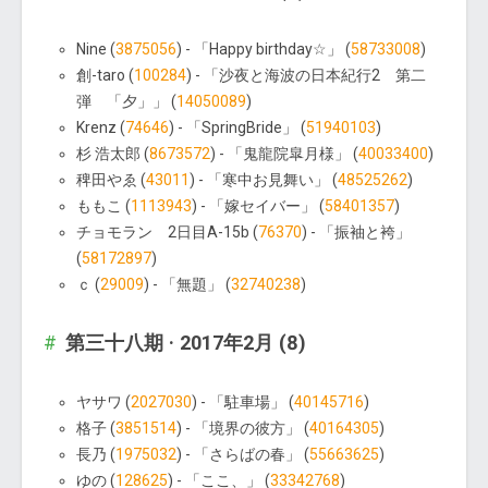
Nine (
3875056
) - 「Happy birthday☆」 (
58733008
)
創-taro (
100284
) - 「沙夜と海波の日本紀行2 第二
弾 「夕」」 (
14050089
)
Krenz (
74646
) - 「SpringBride」 (
51940103
)
杉 浩太郎 (
8673572
) - 「鬼龍院皐月様」 (
40033400
)
稗田やゑ (
43011
) - 「寒中お見舞い」 (
48525262
)
ももこ (
1113943
) - 「嫁セイバー」 (
58401357
)
チョモラン 2日目A-15b (
76370
) - 「振袖と袴」
(
58172897
)
ｃ (
29009
) - 「無題」 (
32740238
)
第三十八期 · 2017年2月 (8)
ヤサワ (
2027030
) - 「駐車場」 (
40145716
)
格子 (
3851514
) - 「境界の彼方」 (
40164305
)
長乃 (
1975032
) - 「さらばの春」 (
55663625
)
ゆの (
128625
) - 「ここ、」 (
33342768
)