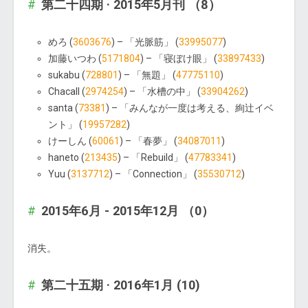
第二十四期 · 2015年5月刊 （8）
めろ (
3603676
) – 「光脈筋」 (
33995077
)
加藤いつわ (
5171804
) – 「寝ぼけ眼」 (
33897433
)
sukabu (
728801
) – 「無題」 (
47775110
)
Chacall (
2974254
) – 「水槽の中」 (
33904262
)
santa (
73381
) – 「みんなが一度は考える、絢辻イベ
ント」 (
19957282
)
けーしん (
60061
) – 「春夢」 (
34087011
)
haneto (
213435
) – 「Rebuild」 (
47783341
)
Yuu (
3137712
) – 「Connection」 (
35530712
)
2015年6月 - 2015年12月 （0）
消失。
第二十五期 · 2016年1月 (10)