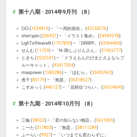
第十八期 · 2014年9月刊 （8）
CiCi (
1524815
) – 「一周的朋友」 (
43120576
)
cherrypin (
206921
) – 「イラスト集め」 (
24949378
)
LighTofHeaveN (
1757839
) – 「DRRR!!」 (
42964483
)
せんむ (
11729
) – 「N-3Bしぶりんさん」 (
31903777
)
ときち (
2525531
) – 「ドラえもんのび太とさよならブ
ルーキャット」 (
43417354
)
maxpower (
1585286
) – 「ほむら」 (
33405963
)
煮干 (
83179
) – 「無題」 (
30318527
)
こずみっく (
446127
) – 「花粉症つらい」 (
26074640
)
第十九期 · 2014年10月刊 （8）
三輪 (
38022
) – 「君の知らない物語」 (
5631855
)
こーた (
317803
) – 「無題」 (
38111289
)
ふーらい (
9927
) – 「いつまでも変わらずに」