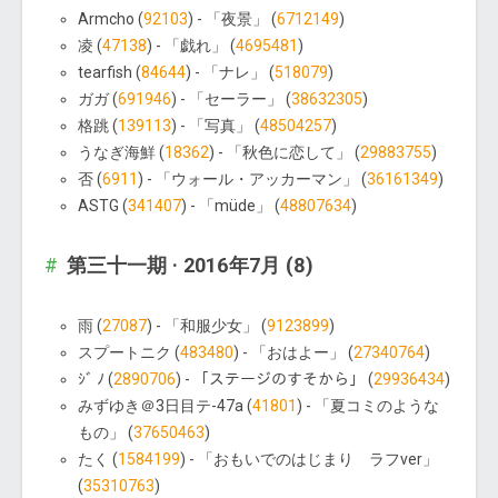
Armcho (
92103
) - 「夜景」 (
6712149
)
凌 (
47138
) - 「戯れ」 (
4695481
)
tearfish (
84644
) - 「ナレ」 (
518079
)
ガガ (
691946
) - 「セーラー」 (
38632305
)
格跳 (
139113
) - 「写真」 (
48504257
)
うなぎ海鮮 (
18362
) - 「秋色に恋して」 (
29883755
)
否 (
6911
) - 「ウォール・アッカーマン」 (
36161349
)
ASTG (
341407
) - 「müde」 (
48807634
)
第三十一期 · 2016年7月 (8)
雨 (
27087
) - 「和服少女」 (
9123899
)
スプートニク (
483480
) - 「おはよー」 (
27340764
)
ｼﾞ ﾉ (
2890706
) - 「ステージのすそから」 (
29936434
)
みずゆき＠3日目テ-47a (
41801
) - 「夏コミのような
もの」 (
37650463
)
たく (
1584199
) - 「おもいでのはじまり ラフver」
(
35310763
)