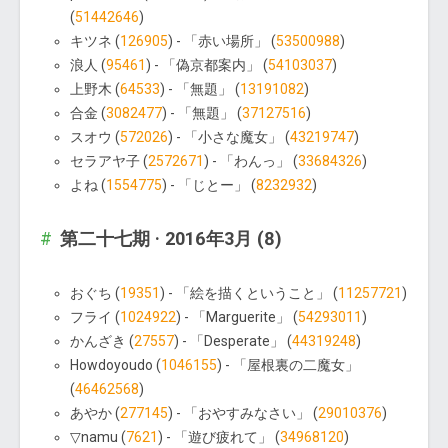
(
51442646
)
キツネ (
126905
) - 「赤い場所」 (
53500988
)
浪人 (
95461
) - 「偽京都案内」 (
54103037
)
上野木 (
64533
) - 「無題」 (
13191082
)
合金 (
3082477
) - 「無題」 (
37127516
)
スオウ (
572026
) - 「小さな魔女」 (
43219747
)
セラアヤ子 (
2572671
) - 「わんっ」 (
33684326
)
よね (
1554775
) - 「じとー」 (
8232932
)
第二十七期 · 2016年3月 (8)
おぐち (
19351
) - 「絵を描くということ」 (
11257721
)
フライ (
1024922
) - 「Marguerite」 (
54293011
)
かんざき (
27557
) - 「Desperate」 (
44319248
)
Howdoyoudo (
1046155
) - 「屋根裏の二魔女」
(
46462568
)
あやか (
277145
) - 「おやすみなさい」 (
29010376
)
▽namu (
7621
) - 「遊び疲れて」 (
34968120
)