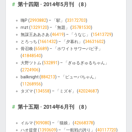
第十四期 · 2014年5月刊 （8）
嗨P (
2993882
) – 「駅」 (
33172703
)
mzt (
1329120
) – 「無題」 (
35781530
)
無謀王ああさあ (
46419
) – 「うなじ」 (
15413729
)
とろっち (
1661432
) – 「夕暮れ」 (
34631602
)
骨召喚 (
65689
) – 「ホワイトサワーパピ子」
(
41848540
)
大野ツトム (
532891
) – 「ぎゅるぎゅるちゃん」
(
2724906
)
bailknight (
884213
) – 「ピューパちゃん」
(
11268956
)
タズマ (
134558
) – 「ミズギ」 (
42024687
)
第十五期 · 2014年6月刊 （8）
イルマ (
909080
) – 「猫娘」 (
42668378
)
ハオ提督 (
1393609
) – 「一航戦の誇り」 (
40117720
)