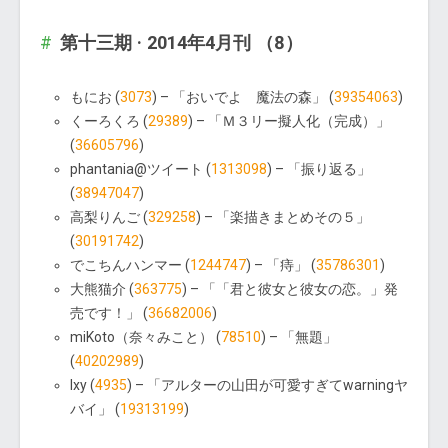
第十三期 · 2014年4月刊 （8）
もにお (
3073
) – 「おいでよ 魔法の森」 (
39354063
)
くーろくろ (
29389
) – 「Ｍ３リー擬人化（完成）」
(
36605796
)
phantania@ツイート (
1313098
) – 「振り返る」
(
38947047
)
高梨りんご (
329258
) – 「楽描きまとめその５」
(
30191742
)
でこちんハンマー (
1244747
) – 「痔」 (
35786301
)
大熊猫介 (
363775
) – 「「君と彼女と彼女の恋。」発
売です！」 (
36682006
)
miKoto（奈々みこと） (
78510
) – 「無題」
(
40202989
)
lxy (
4935
) – 「アルターの山田が可愛すぎてwarningヤ
バイ」 (
19313199
)