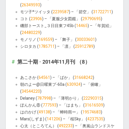
(
26349593
)
モツ子*ツイッタ (
2239587
) – 「碧空」 (
31722711
)
コト (
23906
) – 「夏服少女図鑑」 (
29790695
)
磯部トースト_３日目東フ45b (
14465
) – 「年賀絵」
(
24480229
)
モノリノ (
169559
) – 「舞子」 (
30033601
)
シロタカ (
1785711
) – 「凛」 (
25912789
)
第二十期 · 2014年11月刊 （8）
あこさか (
64561
) – 「ばか」 (
31668242
)
朝のよー@日曜東プ-60a (
630924
) – 「俯瞰」
(
34544220
)
Delaney (
787998
) – 「薄明かり」 (
22290315
)
ぽんかん⑧ (
777593
) – 「はまち」 (
31616509
)
はのかげ (
49138
) – 「蝉時雨ー」 (
19574683
)
Mars(しずま) (
141206
) – 「桜Sky」 (
4237535
)
心太（ところてん） (
492233
) – 「奥嵐山ランドスケ