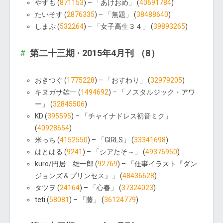
やすも (
871153
) – 「あけおめ」 (
40691784
)
たいそす (
2876335
) – 「無題」 (
38488640
)
しまぷ (
532264
) – 「女子高生３４」 (
39893265
)
第二十三期 · 2015年4月刊 （8）
おきつぐ (
1775228
) – 「おすわり」 (
32979205
)
キヌガサ雄一 (
1494692
) – 「ノスタルジック・アワ
ー」 (
32845506
)
KD (
395595
) – 「チャイナドレス初音ミク」
(
40928654
)
米っち (
4152550
) – 「GIRLS」 (
33341698
)
はとはる (
9241
) – 「シアたそ～」 (
49376950
)
kuro/円居 雄一郎 (
92769
) – 「仕事イラスト『ダン
ジョンズ＆プリンセス』」 (
48436628
)
タツヲ (
24164
) – 「心春」 (
37324023
)
teti (
58081
) – 「藤」 (
36124779
)