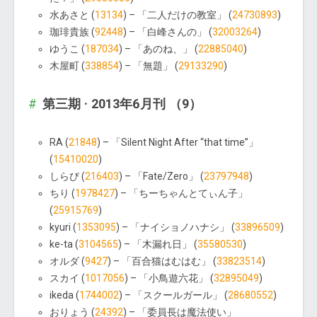
水あさと (
13134
) – 「二人だけの教室」 (
24730893
)
珈琲貴族 (
92448
) – 「白峰さんの」 (
32003264
)
ゆうこ (
187034
) – 「あのね、」 (
22885040
)
木屋町 (
338854
) – 「無題」 (
29133290
)
第三期 · 2013年6月刊 （9）
RA (
21848
) – 「Silent Night After “that time”」
(
15410020
)
しらび (
216403
) – 「Fate/Zero」 (
23797948
)
ちり (
1978427
) – 「ちーちゃんとてぃん子」
(
25915769
)
kyuri (
1353095
) – 「ナイショノハナシ」 (
33896509
)
ke-ta (
3104565
) – 「木漏れ日」 (
35580530
)
オルダ (
9427
) – 「百合猫はむはむ」 (
33823514
)
スカイ (
1017056
) – 「小鳥遊六花」 (
32895049
)
ikeda (
1744002
) – 「スクールガール」 (
28680552
)
おりょう (
24392
) – 「委員長は魔法使い」