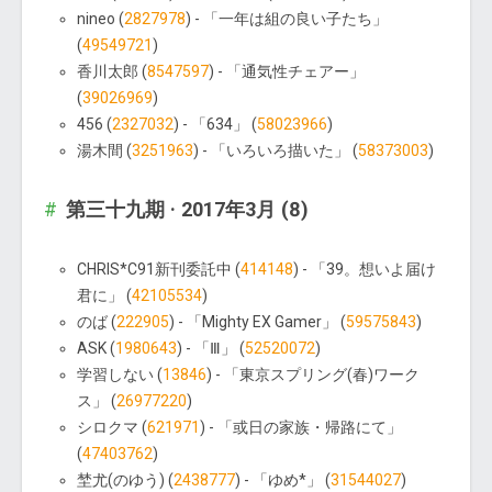
nineo (
2827978
) - 「一年は組の良い子たち」
(
49549721
)
香川太郎 (
8547597
) - 「通気性チェアー」
(
39026969
)
456 (
2327032
) - 「634」 (
58023966
)
湯木間 (
3251963
) - 「いろいろ描いた」 (
58373003
)
第三十九期 · 2017年3月 (8)
CHRIS*C91新刊委託中 (
414148
) - 「39。想いよ届け
君に」 (
42105534
)
のば (
222905
) - 「Mighty EX Gamer」 (
59575843
)
ASK (
1980643
) - 「Ⅲ」 (
52520072
)
学習しない (
13846
) - 「東京スプリング(春)ワーク
ス」 (
26977220
)
シロクマ (
621971
) - 「或日の家族・帰路にて」
(
47403762
)
埜尤(のゆう) (
2438777
) - 「ゆめ*」 (
31544027
)