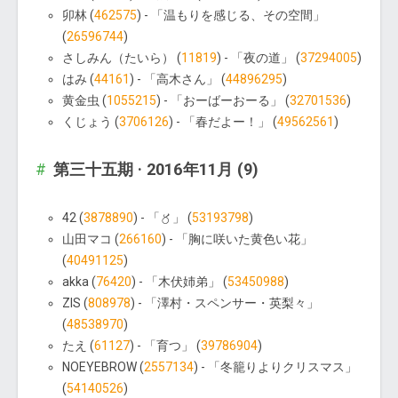
卯林 (
462575
) - 「温もりを感じる、その空間」
(
26596744
)
さしみん（たいら） (
11819
) - 「夜の道」 (
37294005
)
はみ (
44161
) - 「高木さん」 (
44896295
)
黄金虫 (
1055215
) - 「おーばーおーる」 (
32701536
)
くじょう (
3706126
) - 「春だよー！」 (
49562561
)
第三十五期 · 2016年11月 (9)
42 (
3878890
) - 「〥」 (
53193798
)
山田マコ (
266160
) - 「胸に咲いた黄色い花」
(
40491125
)
akka (
76420
) - 「木伏姉弟」 (
53450988
)
ZIS (
808978
) - 「澤村・スペンサー・英梨々」
(
48538970
)
たえ (
61127
) - 「育つ」 (
39786904
)
NOEYEBROW (
2557134
) - 「冬籠りよりクリスマス」
(
54140526
)