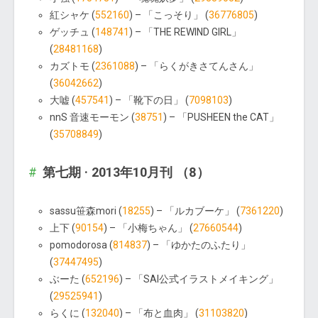
紅シャケ (
552160
) – 「こっそり」 (
36776805
)
ゲッチュ (
148741
) – 「THE REWIND GIRL」
(
28481168
)
カズトモ (
2361088
) – 「らくがきさてんさん」
(
36042662
)
大嘘 (
457541
) – 「靴下の日」 (
7098103
)
nnS 音速モーモン (
38751
) – 「PUSHEEN the CAT」
(
35708849
)
第七期 · 2013年10月刊 （8）
sassu笹森mori (
18255
) – 「ルカブーケ」 (
7361220
)
上下 (
90154
) – 「小梅ちゃん」 (
27660544
)
pomodorosa (
814837
) – 「ゆかたのふたり」
(
37447495
)
ぶーた (
652196
) – 「SAI公式イラストメイキング」
(
29525941
)
らくに (
132040
) – 「布と血肉」 (
31103820
)