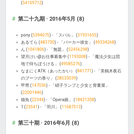
(
54109712
)
第二十九期 · 2016年5月 (8)
pony (
5394075
) - 「スバル」 (
31931655
)
あるてら (
483730
) - 「パーカー彼女」 (
49334268
)
ん (
1041806
) - 「無題」 (
52456298
)
望月けい@お仕事募集中 (
1193008
) - 「魔法少女は団
地で待ちぼうける」 (
49585276
)
なまにくATK（あったかい） (
841771
) - 「美鶴木夜石
のブーツの香り」 (
28533039
)
甲冑 (
147036
) - 「硝子ランプと少女と骨董屋」
(
22001446
)
猫魚 (
22344
) - 「Opera娘」 (
18421208
)
1 (
23541
) - 「羽川」 (
11687513
)
第三十期 · 2016年6月 (8)