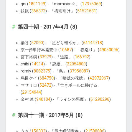
qni (
1801199
) - 「mamisan☆」 (
17375069
)
蚊帳 (
366372
) - 「梅雨明け」 (
51521631
)
第四十期 · 2017年4月 (8)
染谷 (
52090
) - 「足どり軽やか」 (
61144718
)
京一@単行本発売中 (
10687
) - 「春巡り」 (
49053095
)
宮下裕樹 (
33979
) - 「道路」 (
166792
)
chibi (
14914
) - 「恋娘」 (
22054800
)
romiy (
8082375
) - 「鳥」 (
37956087
)
烏目ケイ (
684750
) - 「暗礁の花嫁」 (
42972967
)
マサリロ (
52472
) - 「亡きポールに捧げる」
(
29154944
)
金村 連 (
940104
) - 「ラインの悪魔」 (
61290296
)
第四十一期 · 2017年5月 (8)
うき (
156333
) - 「最大瞬間青春」 (
21588886
)