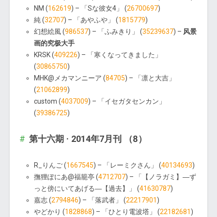
NM (
162619
) – 「Sな彼女4」 (
26700697
)
純 (
32707
) – 「あやふや」 (
1815779
)
幻想絵風 (
986537
) – 「ふみきり」 (
35239637
) –
风景
画的究极大手
KRSK (
409226
) – 「寒くなってきました」
(
30865750
)
MHK@メカマンニーア (
84705
) – 「凛と大吉」
(
21062899
)
custom (
4037009
) – 「イセガタセンカン」
(
39386725
)
第十六期 · 2014年7月刊 （8）
R_りんご (
1667545
) – 「レーミクさん」 (
40134693
)
撫狸ぽにあ@福籠亭 (
4712707
) – 「【ノラガミ】―ず
っと傍にいてあげる―【過去】」 (
41630787
)
嘉志 (
2794846
) – 「落武者」 (
22217901
)
やどかり (
1828868
) – 「ひとり電波塔」 (
22182681
)