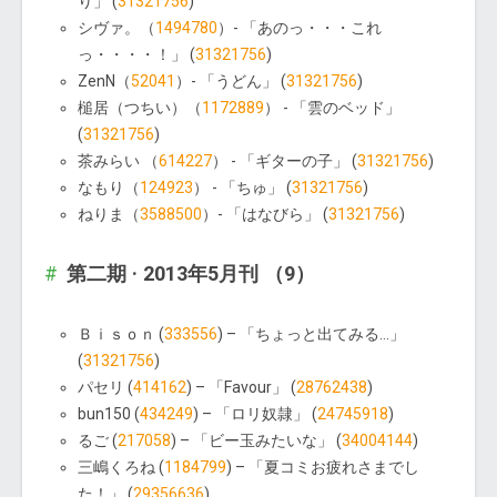
り」 (
31321756
)
シヴァ。（
1494780
）- 「あのっ・・・これ
っ・・・・！」 (
31321756
)
ZenN（
52041
）- 「うどん」 (
31321756
)
槌居（つちい）（
1172889
） - 「雲のベッド」
(
31321756
)
茶みらい （
614227
） - 「ギターの子」 (
31321756
)
なもり（
124923
） - 「ちゅ」 (
31321756
)
ねりま（
3588500
）- 「はなびら」 (
31321756
)
第二期 · 2013年5月刊 （9）
Ｂｉｓｏｎ (
333556
) – 「ちょっと出てみる…」
(
31321756
)
パセリ (
414162
) – 「Favour」 (
28762438
)
bun150 (
434249
) – 「ロリ奴隷」 (
24745918
)
るご (
217058
) – 「ビー玉みたいな」 (
34004144
)
三嶋くろね (
1184799
) – 「夏コミお疲れさまでし
た！」 (
29356636
)