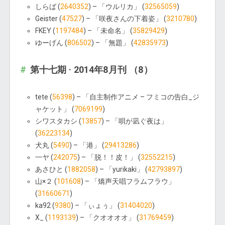
しらば (
2640352
) – 「ウルリカ」 (
32565059
)
Geister (
47527
) – 「咲夜さんの下着姿」 (
3210780
)
FKEY (
1197484
) – 「未命名」 (
35829429
)
ゆーげん (
806502
) – 「無題」 (
42835973
)
第十七期 · 2014年8月刊 （8）
tete (
56398
) – 「自主制作アニメ – フミコの告白_ジ
ャケット」 (
7069199
)
シワスタカシ (
13857
) – 「唄が凪ぐ夜は」
(
36223134
)
犬丸 (
5490
) – 「港」 (
29413286
)
一ヤ (
242075
) – 「脱！！皮！」 (
32552215
)
あさひと (
1882058
) – 「yurikaki」 (
42793897
)
山×２ (
101608
) – 「矯声天唱フラムフラウ」
(
31660671
)
ka92 (
9380
) – 「ぃょぅ」 (
31404020
)
X_ (
1193139
) – 「クオオオオ」 (
31769459
)