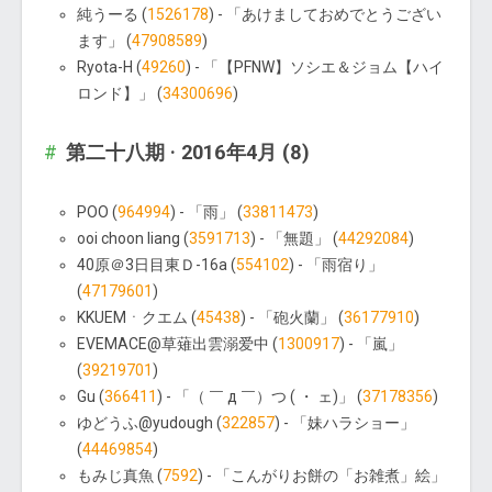
純うーる (
1526178
) - 「あけましておめでとうござい
ます」 (
47908589
)
Ryota-H (
49260
) - 「【PFNW】ソシエ＆ジョム【ハイ
ロンド】」 (
34300696
)
第二十八期 · 2016年4月 (8)
POO (
964994
) - 「雨」 (
33811473
)
ooi choon liang (
3591713
) - 「無題」 (
44292084
)
40原＠3日目東Ｄ-16a (
554102
) - 「雨宿り」
(
47179601
)
KKUEMㆍクエム (
45438
) - 「砲火蘭」 (
36177910
)
EVEMACE@草薙出雲溺爱中 (
1300917
) - 「嵐」
(
39219701
)
Gu (
366411
) - 「（ ￣ д ￣）つ ( ・ ェ)」 (
37178356
)
ゆどうふ@yudough (
322857
) - 「妹ハラショー」
(
44469854
)
もみじ真魚 (
7592
) - 「こんがりお餅の「お雑煮」絵」