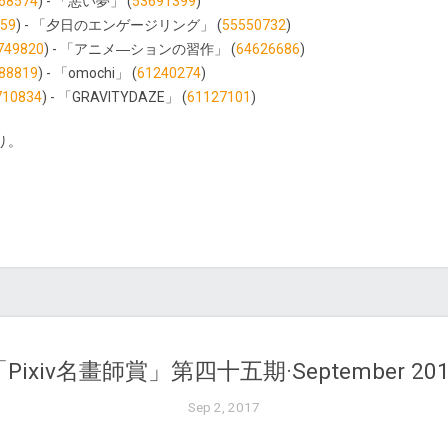
68574
) - 「悪い夢」 (
53691399
)
59
) - 「夕日のエンゲージリング」 (
55550732
)
749820
) - 「アニメ―ションの習作」 (
64626686
)
88819
) - 「omochi」 (
61240274
)
710834
) - 「GRAVITYDAZE」 (
61127101
)
り。
「Pixiv名畫師賞」第四十五期·September 201
Sep 2, 2017