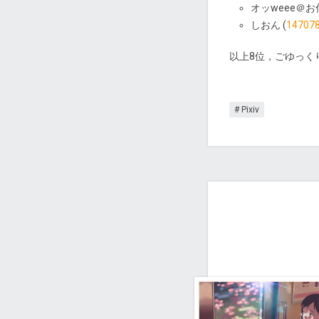
オッweee＠お
しおん (
14707
以上8位，ごゆっく
Pixiv