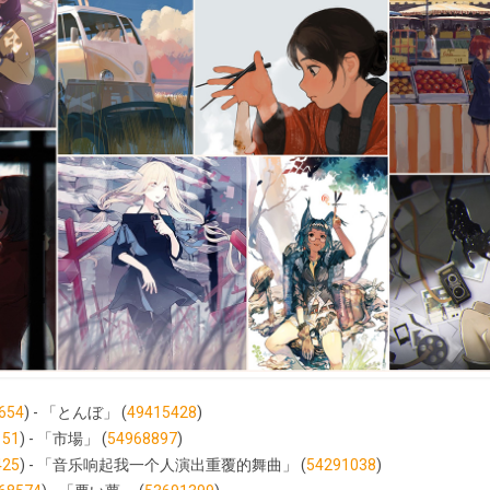
654
) - 「とんぼ」 (
49415428
)
151
) - 「市場」 (
54968897
)
425
) - 「音乐响起我一个人演出重覆的舞曲」 (
54291038
)