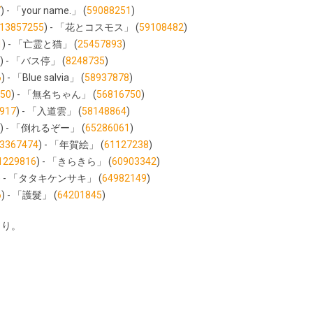
7
) - 「your name.」 (
59088251
)
13857255
) - 「花とコスモス」 (
59108482
)
1
) - 「亡霊と猫」 (
25457893
)
) - 「バス停」 (
8248735
)
6
) - 「Blue salvia」 (
58937878
)
50
) - 「無名ちゃん」 (
56816750
)
917
) - 「入道雲」 (
58148864
)
) - 「倒れるぞー」 (
65286061
)
3367474
) - 「年賀絵」 (
61127238
)
1229816
) - 「きらきら」 (
60903342
)
) - 「タタキケンサキ」 (
64982149
)
6
) - 「護髮」 (
64201845
)
くり。