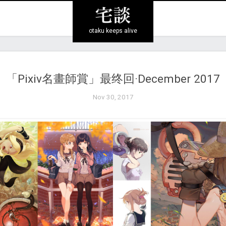
otaku keeps alive
「Pixiv名畫師賞」最终回·December 2017
Nov 30, 2017