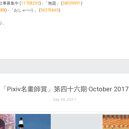
仕事募集中 (
11708293
) - 「無題」 (
58039091
)
888
) - 「おしゃべり」 (
56376665
)
り。
「Pixiv名畫師賞」第四十六期·October 2017
Sep 30, 2017