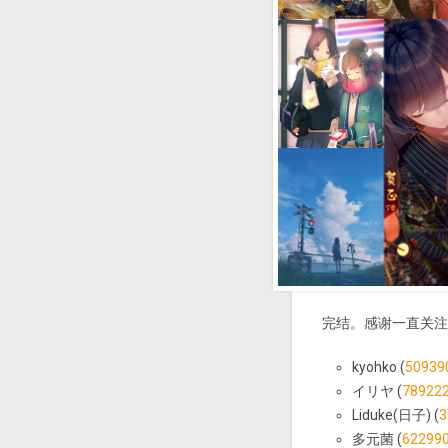
完结。感谢一直关注
kyohko (
50939
イリヤ (
78922
Liduke(日子) (
3
多元菌 (
62299