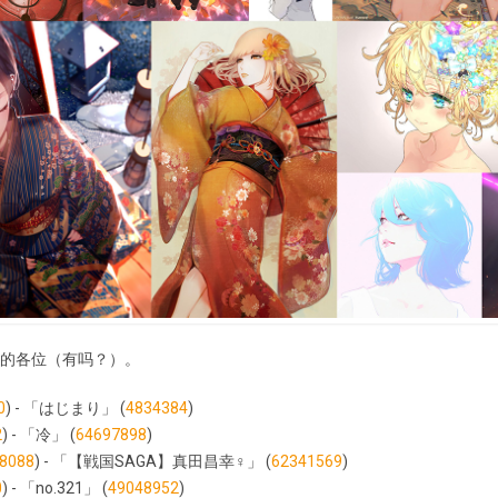
的各位（有吗？）。
0
) - 「はじまり」 (
4834384
)
2
) - 「冷」 (
64697898
)
8088
) - 「【戦国SAGA】真田昌幸♀」 (
62341569
)
0
) - 「no.321」 (
49048952
)