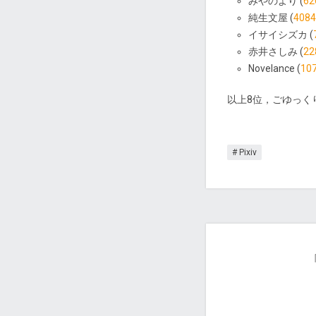
みやのより (
62
純生文屋 (
4084
イサイシズカ (
赤井さしみ (
22
Novelance (
10
以上8位，ごゆっく
Pixiv