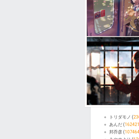
トリダモノ (
23
あんだ (
16242
邦乔彦 (
10746