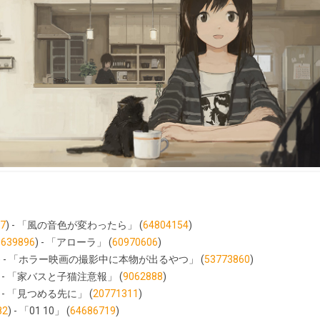
7
) - 「風の音色が変わったら」 (
64804154
)
3639896
) - 「アローラ」 (
60970606
)
) - 「ホラー映画の撮影中に本物が出るやつ」 (
53773860
)
) - 「家バスと子猫注意報」 (
9062888
)
) - 「見つめる先に」 (
20771311
)
82
) - 「01 10」 (
64686719
)