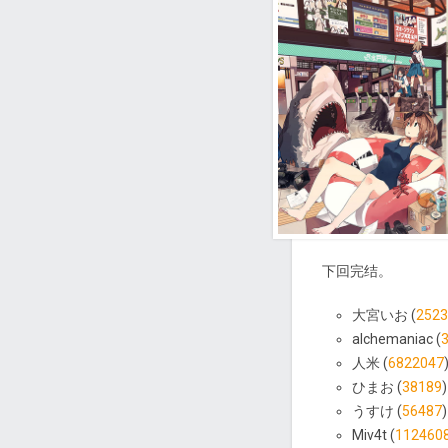
下回完结。
大宮いお (
2523
alchemaniac (
人米 (
6822047
ひまお (
38189
うすけ (
56487
Miv4t (
112460