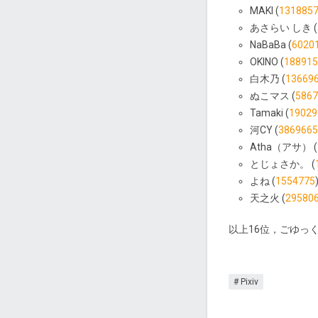
MAKI (
131885
あさらい しき (
NaBaBa (
6020
OKINO (
188915
白木乃 (
13669
ぬこマス (
5867
Tamaki (
19029
河CY (
3869665
Atha（アサ） (
とじょさか。 (
よね (
1554775
天之火 (
29580
以上16位，ごゆっ
Pixiv